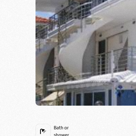
Bath or
shower