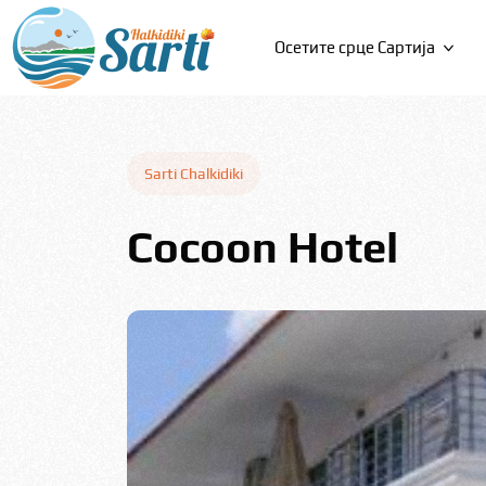
All filters
Осетите срце Сартија
Зашто посетити
Сарти?
Sarti Chalkidiki
Активности
Доживљаји
Cocoon Hotel
Догађаји
Кухиња