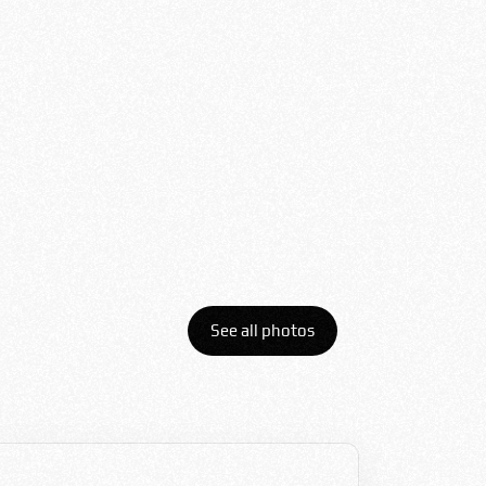
Вода
Bulgarian
Русский
Електрична енергија
Храна
Путовање
Română
аутомобилом
Путовање авионом
Srpski
Italian
See all photos
Hungarian
Turkish